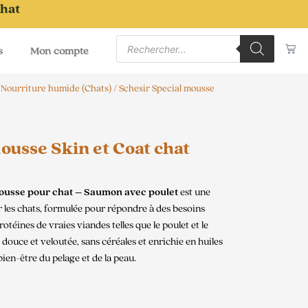
chat
Recherche
Pa
de
s
Mon compte
produits
/
Nourriture humide (Chats)
/ Schesir Special mousse
ousse Skin et Coat chat
ousse pour chat – Saumon avec poulet
est une
r les chats, formulée pour répondre à des besoins
otéines de vraies viandes telles que le poulet et le
uce et veloutée, sans céréales et enrichie en huiles
bien-être du pelage et de la peau.