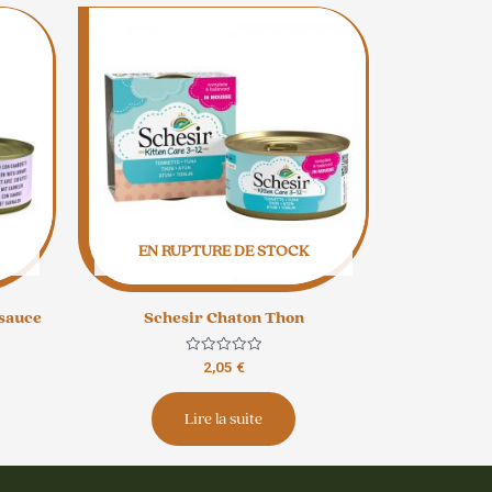
EN RUPTURE DE STOCK
 sauce
Schesir Chaton Thon
Note
2,05
€
0
sur
5
Lire la suite