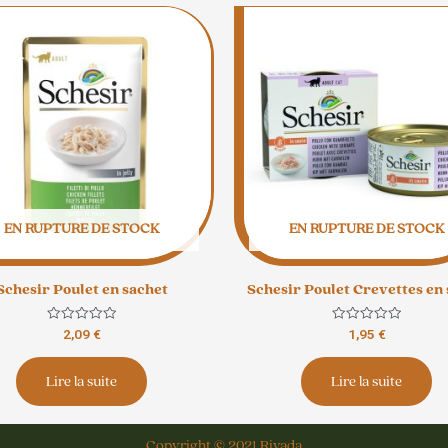
EN RUPTURE DE STOCK
EN RUPTURE DE STOCK
Schesir Poulet en sachet
Schesir Poulet Crevettes en
Note
Note
2,09
€
1,95
€
0
0
sur
sur
5
5
Lire la suite
Lire la suite
Copyright © 2021 Rivada