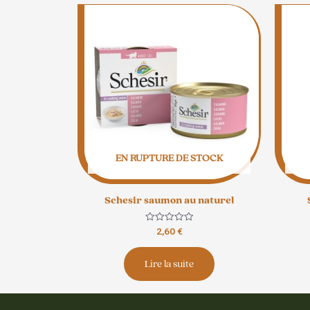
EN RUPTURE DE STOCK
Schesir saumon au naturel
Note
2,60
€
0
sur
5
Lire la suite