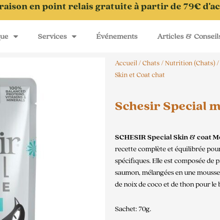
raison en point relais gratuite à partir de 79€ d'a
que
Services
Événements
Articles & Conseil
Accueil
/
Chats
/
Nutrition (Chats)
Skin et Coat chat
Schesir Special m
SCHESIR Special Skin & coat M
recette complète et équilibrée pou
spécifiques. Elle est composée de pr
saumon, mélangées en une mousse do
de noix de coco et de thon pour le 
Sachet: 70g.