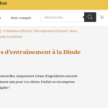
chat
Recherche
Pa
de
s
Mon compte
produits
)
/
Friandises (Chiens)
/
Récompenses (Chiens)
/ Seau
a Dinde SANADOG
s d’entraînement à la Dinde
naturelles, uniquement à base d’ingrédients naturels
aliment sain pour vos chiens. Parfait en récompense
galer !