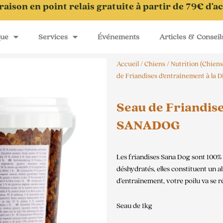
raison en point relais gratuite à partir de 79€ d'a
que
Services
Événements
Articles & Conseil
Accueil
/
Chiens
/
Nutrition (Chiens
de Friandises d’entraînement à l
Seau de Friandise
SANADOG
Les friandises Sana Dog sont 100% 
déshydratés, elles constituent un 
d’entraînement, votre poilu va se ré
Seau de 1kg