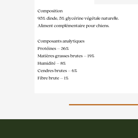
Composition
95% dinde, 5% glycérine végétale naturelle.
Aliment complémentaire pour chiens.
Composants analytiques
Protéines – 36%
Matières grasses brutes – 19%
Humidité – 8%
Cendres brutes – 6%
Fibre brute – 1%