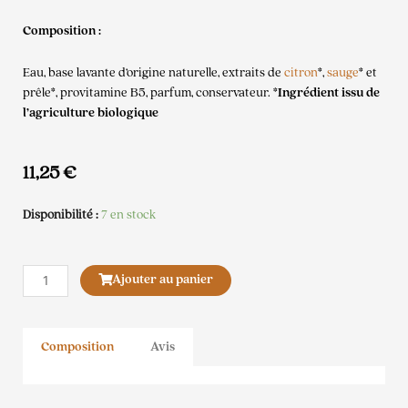
Composition :
Eau, base lavante d’origine naturelle, extraits de
citron
*,
sauge
* et
prêle*, provitamine B5, parfum, conservateur.
*Ingrédient issu de
l’agriculture biologique
11,25
€
Disponibilité :
7 en stock
quantité
Ajouter au panier
de
Shampooing
Chien
Composition
Avis
Poils
Durs