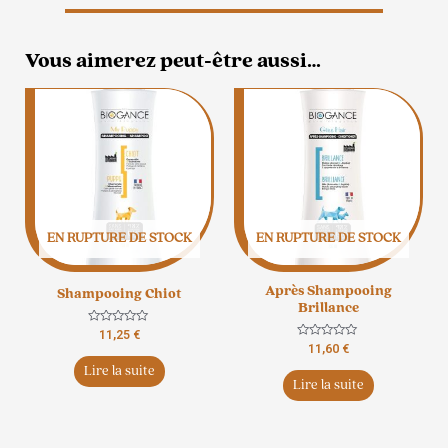
Vous aimerez peut-être aussi…
EN RUPTURE DE STOCK
EN RUPTURE DE STOCK
Après Shampooing
Shampooing Chiot
Brillance
Note
11,25
€
0
Note
11,60
€
sur
0
5
Lire la suite
sur
5
Lire la suite