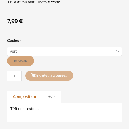
Taille du plateau : 15cm X 22cm
7,99
€
quantité
Couleur
de
Lickimat
Casper
EFFACER
Ajouter au panier
Composition
Avis
TPR non toxique