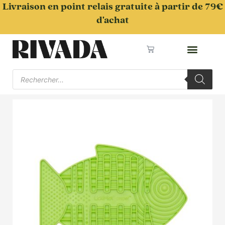
Aller
Livraison en point relais gratuite à partir de 79€
au
d'achat
contenu
Panier
Recherche
de
produits