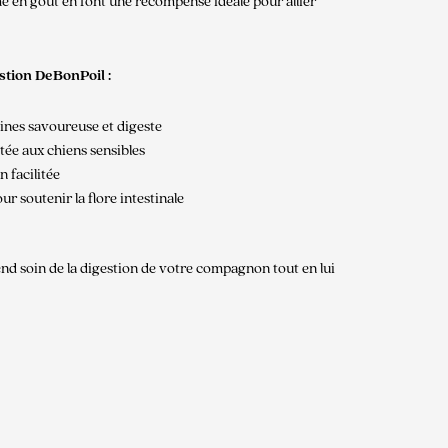
he en goût en font une récompense idéale pour allier
stion DeBonPoil :
ines savoureuse et digeste
ée aux chiens sensibles
 facilitée
r soutenir la flore intestinale
end soin de la digestion de votre compagnon tout en lui