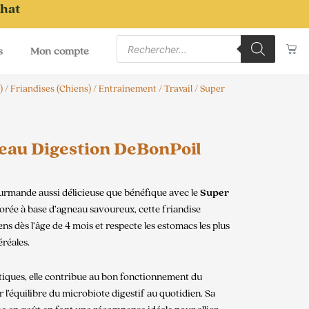
chat
Recherche
Pa
de
s
Mon compte
produits
)
/
Friandises (Chiens)
/
Entraînement / Travail
/ Super
au Digestion DeBonPoil
urmande aussi délicieuse que bénéfique avec le
Super
borée à base d’agneau savoureux, cette friandise
s dès l’âge de 4 mois et respecte les estomacs les plus
éréales.
tiques, elle contribue au bon fonctionnement du
ir l’équilibre du microbiote digestif au quotidien. Sa