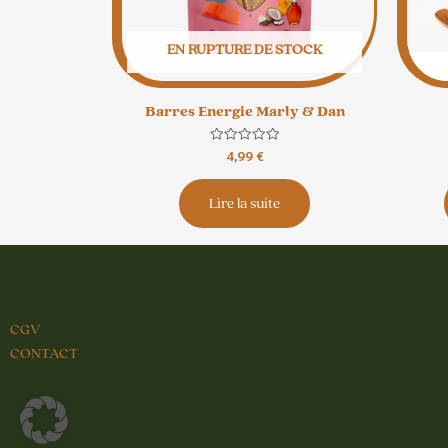
EN RUPTURE DE STOCK
Barres Energie Marly & Dan
Note
4,99
€
0
sur
5
Lire la suite
CGV
CONTACT