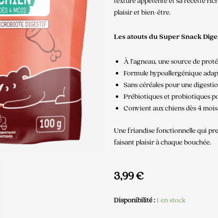
texture appétente et sa recette ric
plaisir et bien-être.
Les atouts du Super Snack Dige
À l’agneau, une source de proté
Formule hypoallergénique adapt
Sans céréales pour une digestion
Prébiotiques et probiotiques pou
Convient aux chiens dès 4 mois
Une friandise fonctionnelle qui pr
faisant plaisir à chaque bouchée.
3,99
€
Disponibilité :
1 en stock