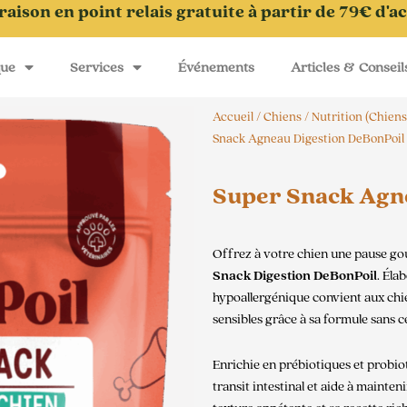
raison en point relais gratuite à partir de 79€ d'a
que
Services
Événements
Articles & Conseil
Accueil
/
Chiens
/
Nutrition (Chiens
Snack Agneau Digestion DeBonPoil
Super Snack Agne
Offrez à votre chien une pause go
Snack Digestion DeBonPoil
. Éla
hypoallergénique convient aux chien
sensibles grâce à sa formule sans c
Enrichie en prébiotiques et probio
transit intestinal et aide à mainten