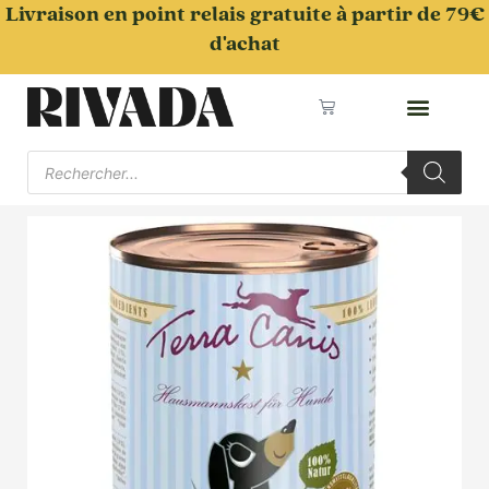
Aller
Livraison en point relais gratuite à partir de 79€
au
d'achat
contenu
Panier
Recherche
de
produits