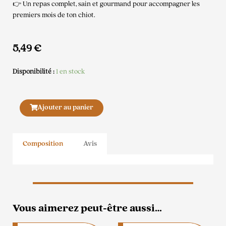
👉 Un repas complet, sain et gourmand pour accompagner les
premiers mois de ton chiot.
5,49
€
Disponibilité :
1 en stock
quantité
Ajouter au panier
de
Terra
Canis
Composition
Avis
Chiot
au
poulet,
potiron,
camomille
&
Vous aimerez peut-être aussi…
tomate