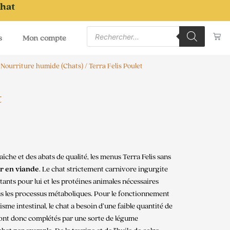
chat
Recherche
Pa
de
s
Mon compte
produits
/
Nourriture humide (Chats)
/ Terra Felis Poulet
t
che et des abats de qualité, les menus Terra Felis sans
r en viande
. Le chat strictement carnivore ingurgite
ants pour lui et les protéines animales nécessaires
us les processus métaboliques. Pour le fonctionnement
tisme intestinal, le chat a besoin d’une faible quantité de
 sont donc complétés par une sorte de légume