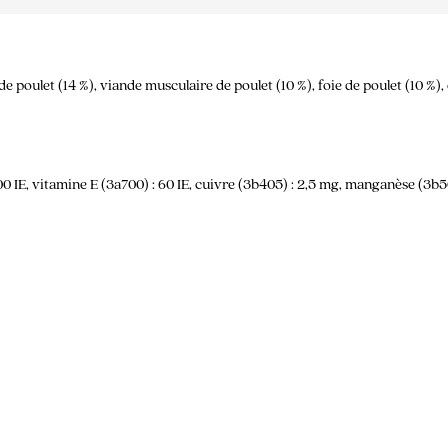
de poulet (14 %), viande musculaire de poulet (10 %), foie de poulet (10 %
0 IE, vitamine E (3a700) : 60 IE, cuivre (3b405) : 2,5 mg, manganèse (3b50