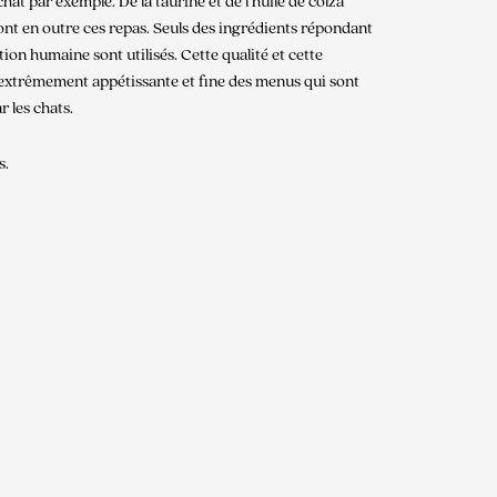
hat par exemple. De la taurine et de l’huile de colza
nt en outre ces repas. Seuls des ingrédients répondant
ion humaine sont utilisés. Cette qualité et cette
r extrêmement appétissante et fine des menus qui sont
r les chats.
s.