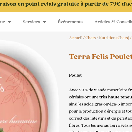
raison en point relais gratuite à partir de 79€ d'a
que
Services
Événements
Articles & Conseil
Accueil
/
Chats
/
Nutrition (Chats)
Terra Felis Poule
Poulet
Avec 90 % de viande musculaire fraî
céréales ont une
très haute teneu
ainsi les acide gras oméga-6 import
pour la production d’énergie et to
correct des intestins et du péristal
fibres. Tous les menus Terra Felis