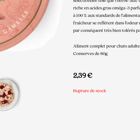
sélectionnée telle que l’herbe-aux-c
riche en acides gras oméga-3 parfo
à 100 % aux standards de l’alimentat
fraîcheur se reflètent dans l’odeu
par conséquent très bien tolérés pa
Aliment complet pour chats adulte
Conserves de 80g
2,39
€
Rupture de stock