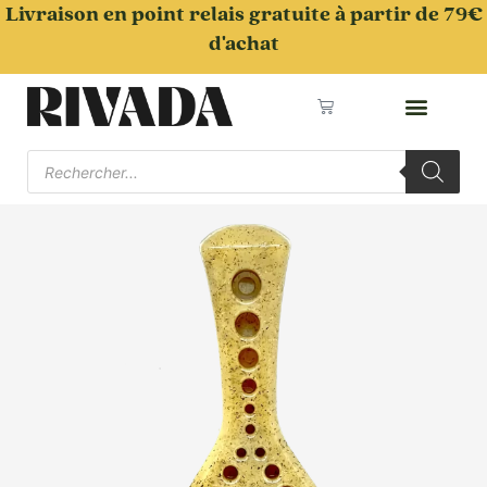
Aller
Livraison en point relais gratuite à partir de 79€
au
d'achat
contenu
Panier
Recherche
de
produits