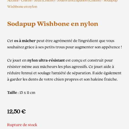
Accueil
/
Chiens
/
Jeux (Chiens)
/
Jouets d'occupation (Chiens)
/ Sodapup
Wishbone en nylon
Sodapup Wishbone en nylon
Cet
os à mâcher
peut être agrémenté de l’ingrédient que vous
souhaitez grâce à ses petits trous pour augmenter son appétence !
Ce jouet en
nylon ultra-résistant
est conçu et construit pour
résister même aux mâcheurs les plus agressifs. Ce jouet aide à
réduire l’ennui et soulage l’anxiété de séparation. Il aide également
à garder les dents de votre chien propres et son haleine fraîche.
Taille
: 15 x 11 cm
12,50
€
Rupture de stock