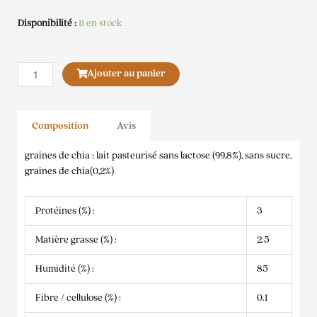
Disponibilité :
11 en stock
quantité
Ajouter au panier
de
Yogupet
Yaourt
Composition
Avis
Chat
Chiapet
graines de chia : lait pasteurisé sans lactose (99,8%), sans sucre,
graines de chia(0,2%)
Protéines (%) :
3
Matière grasse (%) :
2.5
Humidité (%) :
85
Fibre / cellulose (%) :
0.1