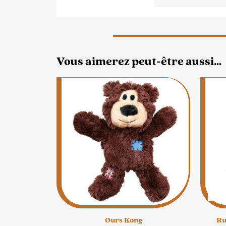
Vous aimerez peut-être aussi…
Ce
produit
a
plusieurs
variations.
Les
options
peuvent
être
choisies
sur
la
Ours Kong
Ru