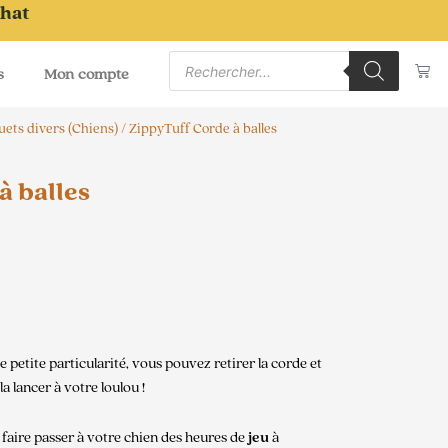
chat
Recherche
Pa
de
s
Mon compte
produits
uets divers (Chiens)
/ ZippyTuff Corde à balles
à balles
e petite particularité, vous pouvez retirer la corde et
 la lancer à votre loulou !
faire passer à votre chien des heures de
jeu
à