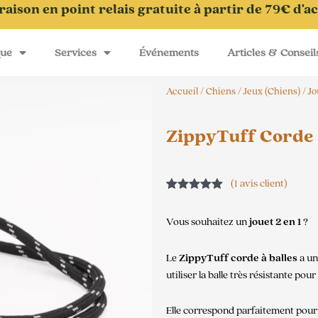
raison en point relais gratuite à partir de 79€ d'a
que
Services
Événements
Articles & Conseil
Accueil
/
Chiens
/
Jeux (Chiens)
/
Jo
ZippyTuff Corde 
(
1
avis client)
Noté
1
5.00
sur 5
Vous souhaitez un
jouet 2 en 1
?
basé sur
notation
client
Le
ZippyTuff corde à balles
a un
utiliser la balle très résistante pour
Elle correspond parfaitement pour 