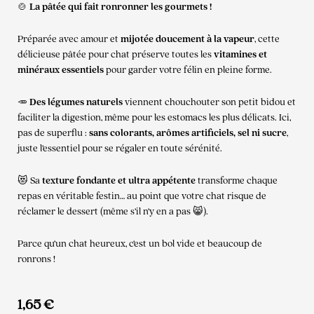
🍲
La pâtée qui fait ronronner les gourmets !
Préparée avec amour et
mijotée doucement à la vapeur
, cette
délicieuse pâtée pour chat préserve toutes les
vitamines et
minéraux essentiels
pour garder votre félin en pleine forme.
🥕
Des légumes naturels
viennent chouchouter son petit bidou et
faciliter la digestion, même pour les estomacs les plus délicats. Ici,
pas de superflu :
sans colorants, arômes artificiels, sel ni sucre
,
juste l’essentiel pour se régaler en toute sérénité.
😻 Sa
texture fondante et ultra appétente
transforme chaque
repas en véritable festin… au point que votre chat risque de
réclamer le dessert (même s’il n’y en a pas 😸).
Parce qu’un chat heureux, c’est un bol vide et beaucoup de
ronrons !
1,65
€