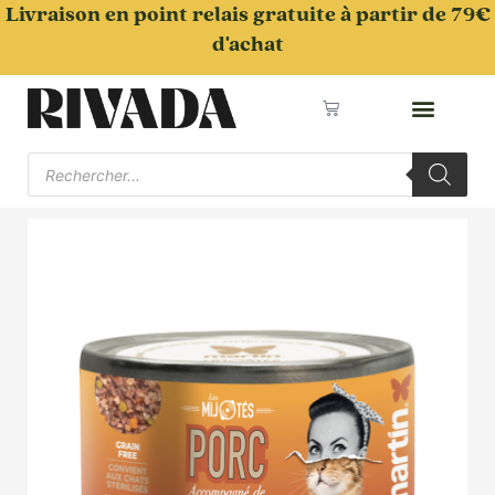
Aller
Livraison en point relais gratuite à partir de 79€
au
d'achat
contenu
Panier
Recherche
de
produits