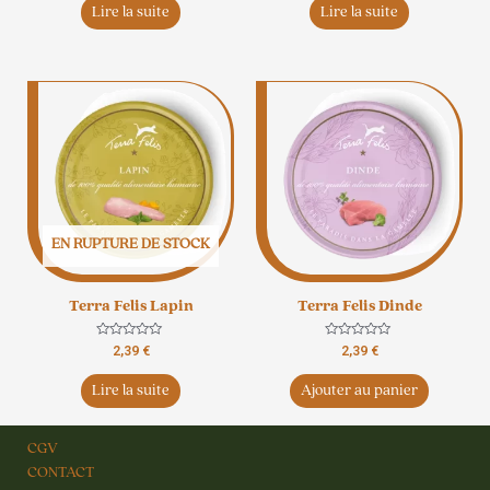
5
5
Lire la suite
Lire la suite
EN RUPTURE DE STOCK
Terra Felis Lapin
Terra Felis Dinde
Note
Note
2,39
€
2,39
€
0
0
sur
sur
5
5
Lire la suite
Ajouter au panier
CGV
CONTACT