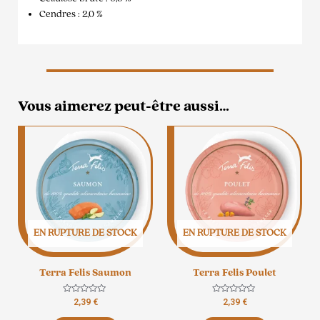
Cendres : 2,0 %
Vous aimerez peut-être aussi…
EN RUPTURE DE STOCK
EN RUPTURE DE STOCK
Terra Felis Saumon
Terra Felis Poulet
Note
Note
2,39
€
2,39
€
0
0
sur
sur