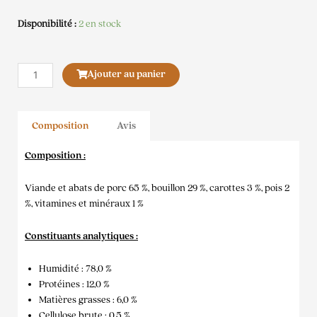
Disponibilité :
2 en stock
quantité
Ajouter au panier
de
Mijoté
Porc
Composition
Avis
Chat
Composition :
Viande et abats de porc 65 %, bouillon 29 %, carottes 3 %, pois 2
%, vitamines et minéraux 1 %
Constituants analytiques :
Humidité : 78,0 %
Protéines : 12,0 %
Matières grasses : 6,0 %
Cellulose brute : 0,5 %