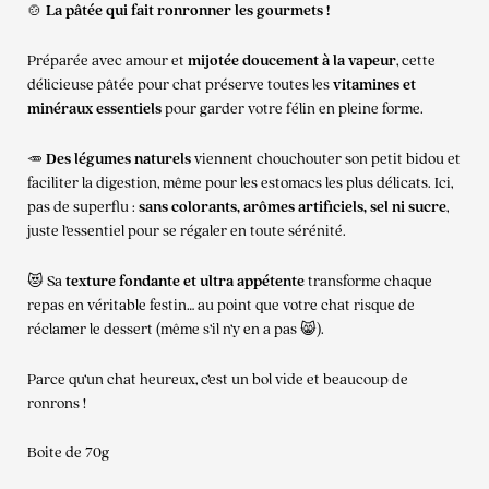
🍲
La pâtée qui fait ronronner les gourmets !
Préparée avec amour et
mijotée doucement à la vapeur
, cette
délicieuse pâtée pour chat préserve toutes les
vitamines et
minéraux essentiels
pour garder votre félin en pleine forme.
🥕
Des légumes naturels
viennent chouchouter son petit bidou et
faciliter la digestion, même pour les estomacs les plus délicats. Ici,
pas de superflu :
sans colorants, arômes artificiels, sel ni sucre
,
juste l’essentiel pour se régaler en toute sérénité.
😻 Sa
texture fondante et ultra appétente
transforme chaque
repas en véritable festin… au point que votre chat risque de
réclamer le dessert (même s’il n’y en a pas 😸).
Parce qu’un chat heureux, c’est un bol vide et beaucoup de
ronrons !
Boite de 70g