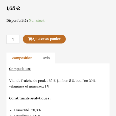
1,65
€
Disponibilité :
5 en stock
quantité
Ajouter au panier
de
Mijoté
Poulet
Composition
Avis
Chat
Composition :
Viande fraîche de poulet 65 %, jambon 5 %, bouillon 29 %,
vitamines et minéraux 1 %
Constituants analytiques :
Humidité : 78,0 %
Protéines : 13,0 %