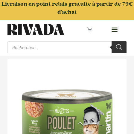
Aller
Livraison en point relais gratuite à partir de 79€
au
d'achat
contenu
Panier
Recherche
de
produits