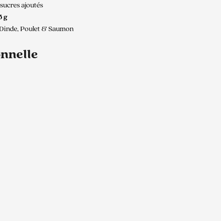
 sucres ajoutés
5 g
& Dinde, Poulet & Saumon
onnelle