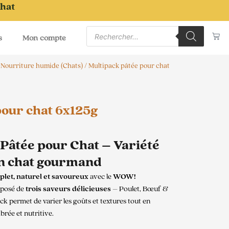
chat
Recherche
Pa
de
s
Mon compte
produits
/
Nourriture humide (Chats)
/ Multipack pâtée pour chat
pour chat 6x125g
âtée pour Chat – Variété
un chat gourmand
let, naturel et savoureux
avec le
WOW!
posé de
trois saveurs délicieuses
– Poulet, Bœuf &
k permet de varier les goûts et textures tout en
brée et nutritive.