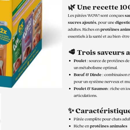
🌿 Une recette 100
Les pâtées WOW! sont conçues
sa
sucres ajoutés
, pour une
digesti
adultes. Riches en
protéines anim
essentiels à la santé et au bien-êtr
🥩 Trois saveurs 
Poulet
: source de protéines de
un métabolisme optimal.
Bœuf & Dinde
: combinaison ri
pour un système nerveux et mus
Poulet & Saumon
: riche en io
articulations.
✨ Caractéristiqu
Pâtée complète pour chats adul
Riche en
protéines animales