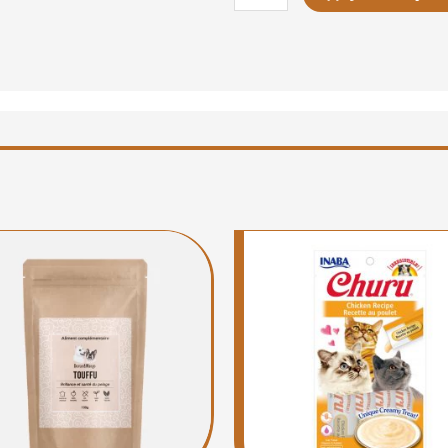
de
Multipack
pâtée
pour
chat
6x125g