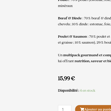
minéraux
Bœuf & Dinde
: 70 % bœuf & dind
chevelu ; 10 % dinde : estomac, foie
Poulet & Saumon
: 70 % poulet et
et graisse ; 10 % saumon), 29 % bou
Un
multipack gourmand et com
lui offrant
nutrition, saveur et b
15,99
€
Disponibilité :
4 en stock
quantité
Ajouter au pani