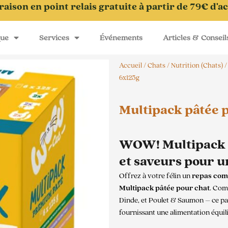
raison en point relais gratuite à partir de 79€ d'a
que
Services
Événements
Articles & Conseil
Accueil
/
Chats
/
Nutrition (Chats)
6x125g
Multipack pâtée 
WOW! Multipack P
et saveurs pour 
Offrez à votre félin un
repas comp
Multipack pâtée pour chat
. Com
Dinde, et Poulet & Saumon – ce pac
fournissant une alimentation équili