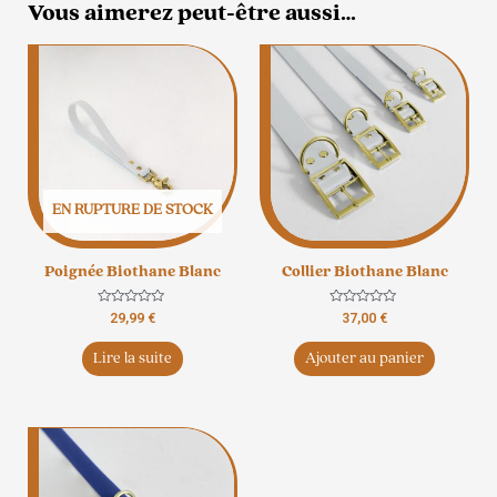
Vous aimerez peut-être aussi…
EN RUPTURE DE STOCK
Poignée Biothane Blanc
Collier Biothane Blanc
Note
Note
29,99
€
37,00
€
0
0
sur
sur
5
5
Lire la suite
Ajouter au panier