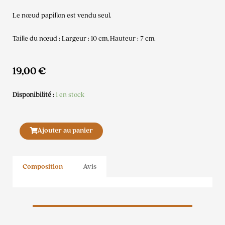
Le nœud papillon est vendu seul.
Taille du nœud : Largeur : 10 cm, Hauteur : 7 cm.
19,00
€
Disponibilité :
1 en stock
quantité
Ajouter au panier
de
Noeud
papillon
Composition
Avis
MINT