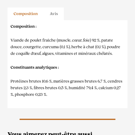
Composition
Avis
Composition :
Viande de poulet fraîche (muscle, cœur, foie) 92 %, patate
douce, courgette, curcuma (0,1 %), herbe à chat (0,1 %), poudre
de coquille d’œuf, algues, vitamines et minéraux chélatés.
Constituants analytiques :
Protéines brutes 10,6 %, matières grasses brutes 6,7 %, cendres
brutes 2,3 %, fibres brutes 0,5 %, humidité 79,4 %, calcium 0,27
%, phosphore 0,23 %.
Vous aimerez peut-être aussi…