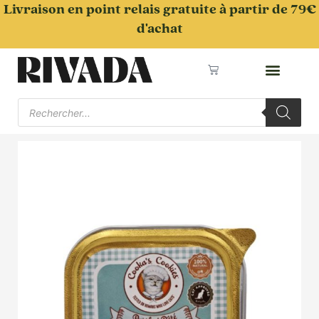
Aller
Livraison en point relais gratuite à partir de 79€
au
d'achat
contenu
Panier
Recherche
de
produits