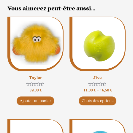
Vous aimerez peut-être aussi…
Ce
produit
a
plusieurs
variation
Les
options
peuvent
être
Taylor
Jive
choisies
sur
Note
Note
39,00
€
11,00
€
–
16,50
€
la
0
0
sur
sur
page
5
5
Ajouter au panier
Choix des options
du
produit
Ce
Ce
produit
produit