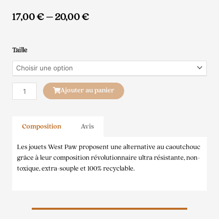
17,00
€
–
20,00
€
quantité
Taille
de
Tizzi
Ajouter au panier
Composition
Avis
Les jouets West Paw proposent une alternative au caoutchouc
grâce à leur composition révolutionnaire ultra résistante, non-
toxique, extra-souple et 100% recyclable.